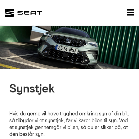
SEAT
Tog
nav
FORSIDE
BRUGTE BILER
VÆRKSTED
Koncepter og se
Bestil tid på vær
Synstjek
5+ serviceefters
Service & Rep a
Hvis du gerne vil have tryghed omkring syn af din bil,
Prismatch
så tilbyder vi et synstjek, før vi kører bilen til syn. Ved
et synstjek gennemgår vi bilen, så du er sikker på, at
MinSEAT
den består syn.