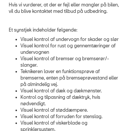
Synstjek
Hvis vi vurderer, at der er fejl eller mangler på bilen,
vil du blive kontaktet med tilbud på udbedring.
NYHEDER
Et synstjek indeholder følgende:
TILBEHØR
Visuel kontrol af undervogn for skader og slør
Visuel kontrol for rust og gennemtæringer af
OM OS
undervognen
Visuel kontrol af bremser og bremserør/-
RING MIG OP
slanger.
Teknikeren laver en funktionsprøve af
bremserne, enten på bremseprøvestand eller
RESERVEDELE
på almindelig vej.
Visuel kontrol af dæk og dækmønster.
Kontrol og tilpasning af dæktryk, hvis
nødvendigt.
Visuel kontrol af støddæmpere.
Visuel kontrol af forruden for stenslag.
Visuel kontrol af viskerblade og
sprinklersystem.